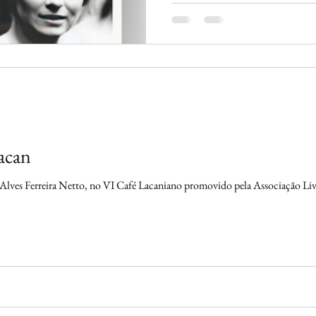
vanguarda das formulações sobre a 
psicanálise e linguística, a feminil
acan
o Alves Ferreira Netto, no VI Café Lacaniano promovido pela Associação L
5