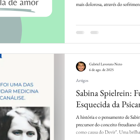
mais dolorosa, através do sofrimen
amor, seu lado avesso, sua denegaç
emaranhado em suas próprias redes 
amor pelo corpo que dói, que se c
diferença que sua doença seja menta
diferenç
Gabriel Lavorato Neto
6 de ago. de 2025
Artigos
Sabina Spielrein: 
Esquecida da Psica
A história e o pensamento de Sabin
precursor do conceito freudiano d
como causa do Devir". Uma brilhan
educadora. Fez grandes inovações 