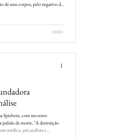
to de seus corpos, pelo negativo do
ão. Fechado dentro de si,
narcísicas, o doente só fala de
ontorce, que morre. Não faz
l ou orgânica. Aliás, qual é a
Fundadora
nálise
a Spielrein, com seu texto
a pulsão de morte, "A destruição
te médica, psicanalista e
no pensamento analítico, estava na