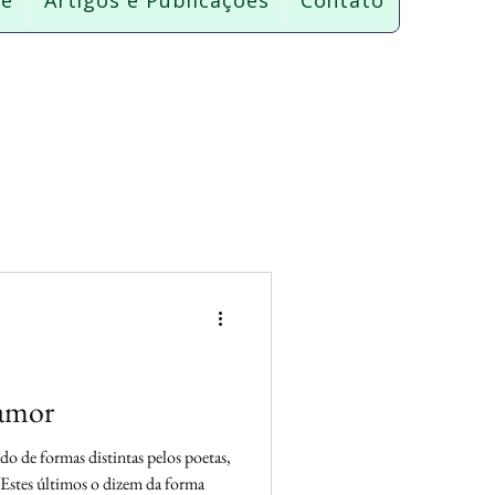
re
Artigos e Publicações
Contato
 amor
 Estes últimos o dizem da forma