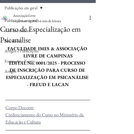
Publicações em geral
AssociaçãoLivre
Publicações em geral
11 de mar. de 2025
6 min de leitura
Curso de Especialização em
Café Lacaniano
Psicanálise
Novidades
FACULDADE IMES & ASSOCIAÇÃO 
Artigos e Publicações
LIVRE DE CAMPINAS
Formação e Ensino
EDITAL No. 0001/2025 - PROCESSO 
DE INSCRIÇÃO PARA CURSO DE 
Artigos
ESPECIALIZAÇÃO EM PSICANÁLISE 
- FREUD E LACAN
Corpo Docente
Credenciamento do Curso no Ministério da 
Educação e Cultura