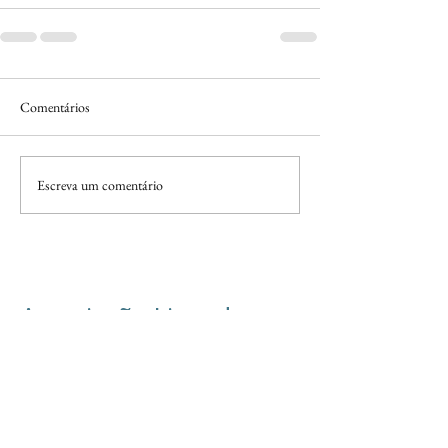
Comentários
Escreva um comentário
Associação Livre de
Campinas -
Instituto
Sigmund Freud