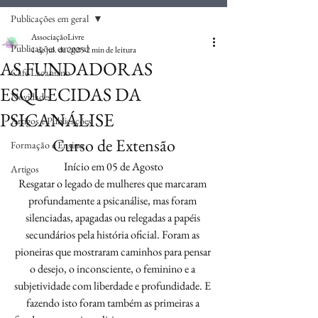
Publicações em geral
AssociaçãoLivre
Publicações em geral
1 de jul. de 2025
2 min de leitura
AS FUNDADORAS
Café Lacaniano
ESQUECIDAS DA
Novidades
PSICANÁLISE
Artigos e Publicações
Curso de Extensão
Formação e Ensino
Início em 05 de Agosto
Artigos
Resgatar o legado de mulheres que marcaram 
profundamente a psicanálise, mas foram 
silenciadas, apagadas ou relegadas a papéis 
secundários pela história oficial. Foram as 
pioneiras que mostraram caminhos para pensar 
o desejo, o inconsciente, o feminino e a 
subjetividade com liberdade e profundidade. E 
fazendo isto foram também as primeiras a 