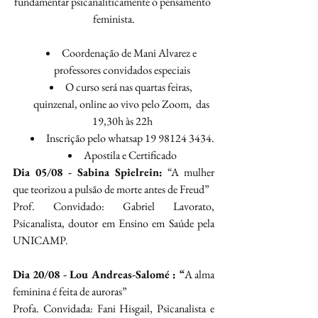
fundamentar psicanaliticamente o pensamento 
feminista.
Coordenação de Mani Alvarez e 
professores convidados especiais
O curso será nas quartas feiras, 
quinzenal, online ao vivo pelo Zoom,  das 
19,30h às 22h
Inscrição pelo whatsap 19 98124 3434.
Apostila e Certificado
Dia 05/08 - Sabina Spielrein:
 “A mulher 
que teorizou a pulsão de morte antes de Freud”
Prof. Convidado: Gabriel Lavorato, 
Psicanalista, doutor em Ensino em Saúde pela 
UNICAMP.
Dia 20/08 - Lou Andreas-Salomé : “
A alma 
feminina é feita de auroras”
Profa. Convidada: Fani Hisgail, Psicanalista e 