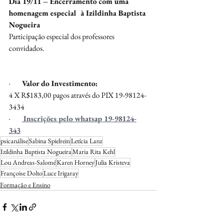
Dia 19/11 – Encerramento com uma 
homenagem especial  à Izildinha Baptista 
Nogueira
Participação especial dos professores 
convidados.
·        
Valor do Investimento:
4 X R$183,00 pagos através do PIX 19-98124-
3434
·        
Inscrições pelo whatsap 19-98124-
343
psicanálise
Sabina Spielrein
Letícia Lanz
Izildinha Baptista Nogueira
Maria Rita Kehl
Lou Andreas-Salomé
Karen Horney
Julia Kristeva
Françoise Dolto
Luce Irigaray
Formação e Ensino